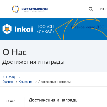
Перейти к основному содержанию
Форма
Поиск
RU
поиска
ТОО «СП
Главное меню ДЗО
«ИНКАЙ»
О Нас
Достижения и награды
Вы здесь
← Назад
Главная
→
Компания
→
Достижения и награды
Достижения и награды
О нас