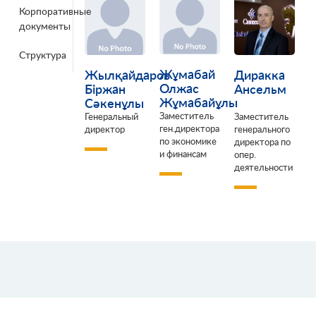
Корпоративные
документы
Структура
Жұмабай
Жылқайдаров
Диракка
Олжас
Біржан
Ансельм
Жұмабайұлы
Сәкенұлы
Заместитель
Генеральный
Заместитель
ген.директора
директор
генерального
по экономике
директора по
и финансам
опер.
деятельноcти