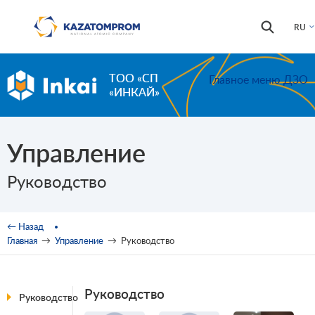
Перейти к основному содержанию
Форма
Поиск
RU
поиска
ТОО «СП
Главное меню ДЗО
«ИНКАЙ»
Управление
Руководство
Вы здесь
← Назад
Главная
→
Управление
→
Руководство
Руководство
Руководство